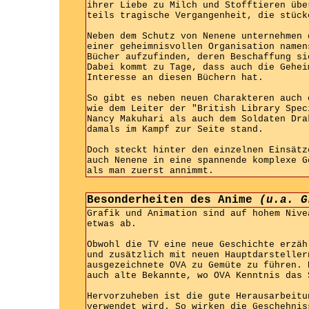
ihrer Liebe zu Milch und Stofftieren übe
teils tragische Vergangenheit, die stück
Neben dem Schutz von Nenene unternehmen 
einer geheimnisvollen Organisation namen
Bücher aufzufinden, deren Beschaffung si
Dabei kommt zu Tage, dass auch die Gehei
Interesse an diesen Büchern hat.
So gibt es neben neuen Charakteren auch 
wie dem Leiter der "British Library Spec
Nancy Makuhari als auch dem Soldaten Dra
damals im Kampf zur Seite stand.
Doch steckt hinter den einzelnen Einsätz
auch Nenene in eine spannende komplexe G
als man zuerst annimmt.
Besonderheiten des Anime
(u.a. G
Grafik und Animation sind auf hohem Nive
etwas ab.
Obwohl die TV eine neue Geschichte erzäh
und zusätzlich mit neuen Hauptdarsteller
ausgezeichnete OVA zu Gemüte zu führen. 
auch alte Bekannte, wo OVA Kenntnis das 
Hervorzuheben ist die gute Herausarbeitu
verwendet wird. So wirken die Geschehnis