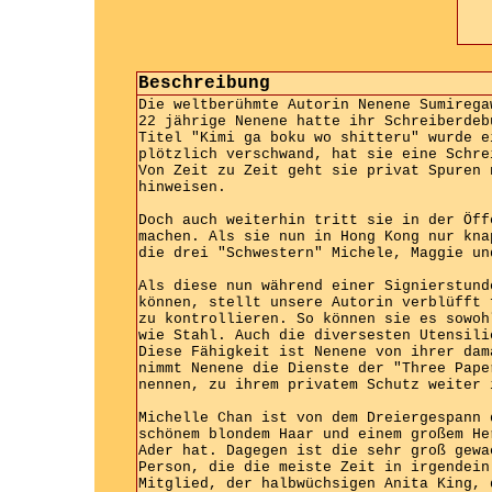
Beschreibung
Die weltberühmte Autorin Nenene Sumirega
22 jährige Nenene hatte ihr Schreiberdeb
Titel "Kimi ga boku wo shitteru" wurde e
plötzlich verschwand, hat sie eine Schre
Von Zeit zu Zeit geht sie privat Spuren 
hinweisen.
Doch auch weiterhin tritt sie in der Öff
machen. Als sie nun in Hong Kong nur kna
die drei "Schwestern" Michele, Maggie un
Als diese nun während einer Signierstund
können, stellt unsere Autorin verblüfft 
zu kontrollieren. So können sie es sowoh
wie Stahl. Auch die diversesten Utensili
Diese Fähigkeit ist Nenene von ihrer dam
nimmt Nenene die Dienste der "Three Pape
nennen, zu ihrem privatem Schutz weiter 
Michelle Chan ist von dem Dreiergespann 
schönem blondem Haar und einem großem He
Ader hat. Dagegen ist die sehr groß gewa
Person, die die meiste Zeit in irgendein
Mitglied, der halbwüchsigen Anita King, 