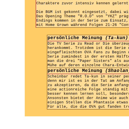
Charaktere zuvor intensiv kennen gelernt
Die BGM ist gekonnt eingesetzt, dabei wi
Das Opening Theme "R.O.D" von "YKZ" präg
Endings kommen in der Serie zum Einsatz,
mit Home Grown während Folgen 21-26 "Con
persönliche Meinung
(Ta-kun)
Die TV Serie zu Read or Die überzeu
herankommt. Trotzdem ist die Serie 
eingefleischten OVA Fans zu Beginn 
Serie zumindest in der ersten Hälft
man die drei "Paper Sisters" als au
Mühe auf deren einzelne Chara-Entwi
persönliche Meinung
(Shaolan
Scheinbar redet Ta-kun in seiner pe
denn mir ist es in der Tat am Anfan
zu akzeptieren, da die Serie anfang
eine actionreiche Folge ständig mit
besser kennen lernen soll, besonder
Ansonsten bietet der Anime wie auch
einigen Stellen die Phantasie etwas
Für alle, die die OVA gut fanden tr